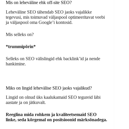
Mis on leheväline ehk off-site SEO?
Leheväline SEO tähendab SEO jaoks vajalikke
tegevusi, mis toimuvad väljaspool optimeeritavat veebi
ja väljaspool oma Google’i kontosid.
Mis selleks on?
*trummipõrin*
Selleks on SEO välislingid ehk backlink’id ja nende
hankimine.
Miks on lingid lehevälise SEO jaoks vajalikud?
Lingid on olnud üks kaalukamaid SEO tegureid läbi
aastate ja on jätkuvalt.
Reeglina mida rohkem ja kvaliteetsemaid SEO
linke, seda kõrgemal on positsioonid märksõnadega.