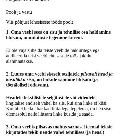
Poolt ja vastu
Viis põhjust lehesiseste tööde poolt
1. Oma veebi sees on sisu ja tehnilise osa haldamine
lihtsam, muudatuste tegemine kiirem.
Ei ole vaja suhelda teiste veebide halduritega ega
auditeerida teisi veebilehti – selle töö ajakulu
alahinnatakse.
2. Luues oma veebi siseselt otsijatele
piisavalt head ja
kasulikku sisu
, on linkide saamine lihtsam (ja
tõenäoliselt odavam).
Headele tekstilistele selgitustele või videotele
lingitakse endiselt vahel ka siis, kui sina linke ei küsi.
Kui ühel hetkel hakkad linkidega tegelema, on hea sisu
olemasolul neile lihtsam linke küsida ja saada.
3. Oma veebis piisavas mahus sarnasel teemal tekste
kirjutades tekib nende vahel tehnilises (ja heas!)