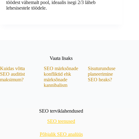
töödest vähemalt pool, ideaalis isegi 2/3 läheb
lehesisestele töödele.
Vaata lisaks
Kuidas võtta
SEO märksõnade
Sisuturunduse
SEO auditist
konfliktid ehk
planeerimine
maksimum?
märksõnade
SEO heaks?
kannibalism
SEO terviklahendused
SEO teenused
Põhjalik SEO analüüs