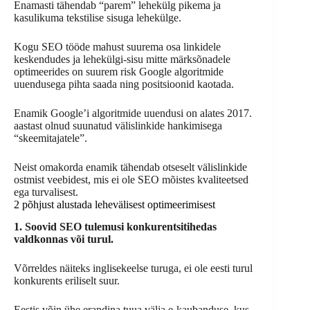
Enamasti tähendab “parem” lehekülg pikema ja
kasulikuma tekstilise sisuga lehekülge.
Kogu SEO tööde mahust suurema osa linkidele
keskendudes ja lehekülgi-sisu mitte märksõnadele
optimeerides on suurem risk Google algoritmide
uuendusega pihta saada ning positsioonid kaotada.
Enamik Google’i algoritmide uuendusi on alates 2017.
aastast olnud suunatud välislinkide hankimisega
“skeemitajatele”.
Neist omakorda enamik tähendab otseselt välislinkide
ostmist veebidest, mis ei ole SEO mõistes kvaliteetsed
ega turvalisest.
2 põhjust alustada lehevälisest optimeerimisest
1. Soovid SEO tulemusi konkurentsitihedas
valdkonnas või turul.
Võrreldes näiteks inglisekeelse turuga, ei ole eesti turul
konkurents eriliselt suur.
Eestis võin ühe erandina tuua välja e-kaubanduse, kus