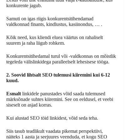
konkurente jagub.
Samuti on igas riigis konkurentsitihendamad
valdkonnad finants, kindlustus, kasiinondus, … .
Kõik need, kus kliendi eluea väärtus on rahaliselt
suurem ja raha liigub rohkem.
Konkurentsitihedamal turul või -valdkonnas on mõistlik
tegeleda välislinkidega paralleelselt lehesisese tööga.
2. Soovid lihtsalt SEO tulemusi kiiremini kui 6-12
kuud.
Esmalt
linkidele panustades võid saada tulemused
märksõnade suhtes kiiremini. See on eeldusel, et veebi
siseselt on asjad korras.
Kui alustad SEO töid linkidest, võid seda teha.
Siis tasub teadlikult vaadata pikemat perspektiivi,
näiteks 1 aasta ja seejuures veenduda, et kogu SEO