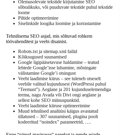
Olemasolevate tekstide kirjutamine SEO
sõbralikuks, või puuduvate tekstide puhul tekstide
loome
Piltide optimeerimine
Siselinkide loogika loomine ja korrastamine
Tehnilisema SEO asjad, mis sõltuvad rohkem
töövahenditest ja veebi disainist.
Robots.txt ja sitemap.xml failid
Kõiksugused suunamised
Google ligipääsetavuse haldamine – teatud
lehtede Google’isse lubamine, mõningate
välistamine Google’i otsingust
Veebi laadimise kiirus – see tuleneb otseselt
veebile valitud kujundusest (WordPressi puhul
“Teemast”). Aeglane ja 201 kujunduselemendiga
teema, nagu Avada või Divi ongi aeglane ja
sellest kohe SEO miinuspunktid.
Veebi laadimise kiiruse optimeerimine
Muud tehnilised analüüsi käigus avastatud
üllatused – 307 suunamised, plugina poolt
kodeeritud “noindex” parameetrid, ….
Enne “näpud-masinasse” panekut ja nende asjade