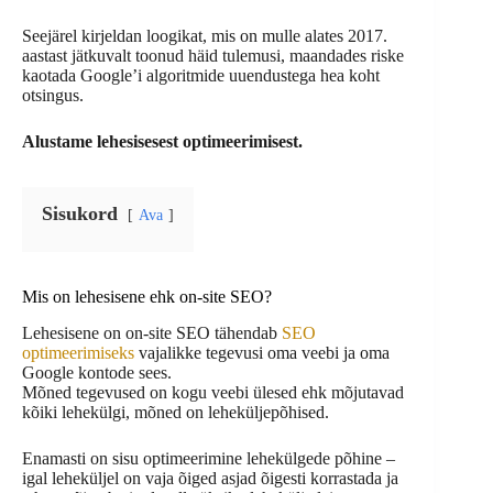
Seejärel kirjeldan loogikat, mis on mulle alates 2017.
aastast jätkuvalt toonud häid tulemusi, maandades riske
kaotada Google’i algoritmide uuendustega hea koht
otsingus.
Alustame lehesisesest optimeerimisest.
Sisukord
Ava
Mis on lehesisene ehk on-site SEO?
Lehesisene on on-site SEO tähendab
SEO
optimeerimiseks
vajalikke tegevusi oma veebi ja oma
Google kontode sees.
Mõned tegevused on kogu veebi ülesed ehk mõjutavad
kõiki lehekülgi, mõned on leheküljepõhised.
Enamasti on sisu optimeerimine lehekülgede põhine –
igal leheküljel on vaja õiged asjad õigesti korrastada ja