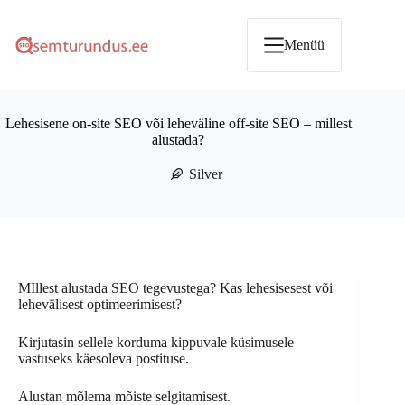
Skip
to
content
Menüü
Lehesisene on-site SEO või leheväline off-site SEO – millest
alustada?
Silver
MIllest alustada SEO tegevustega? Kas lehesisesest või
lehevälisest optimeerimisest?
Kirjutasin sellele korduma kippuvale küsimusele
vastuseks käesoleva postituse.
Alustan mõlema mõiste selgitamisest.