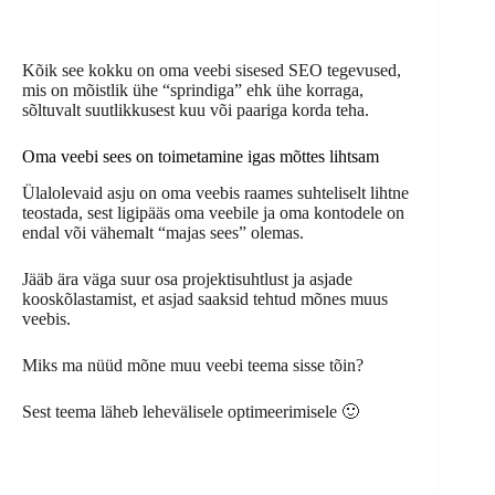
Kõik see kokku on oma veebi sisesed SEO tegevused,
mis on mõistlik ühe “sprindiga” ehk ühe korraga,
sõltuvalt suutlikkusest kuu või paariga korda teha.
Oma veebi sees on toimetamine igas mõttes lihtsam
Ülalolevaid asju on oma veebis raames suhteliselt lihtne
teostada, sest ligipääs oma veebile ja oma kontodele on
endal või vähemalt “majas sees” olemas.
Jääb ära väga suur osa projektisuhtlust ja asjade
kooskõlastamist, et asjad saaksid tehtud mõnes muus
veebis.
Miks ma nüüd mõne muu veebi teema sisse tõin?
Sest teema läheb lehevälisele optimeerimisele 🙂