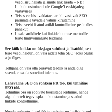
veebi sisu hallata ja sinule link lisada – NB!
Linkide ostmine ei ole Google’i eeskirjadega
vastavuses
Teises veebis avaldatava artikli vastavalt SEO
parimatele tavadele valmis kirjutamine
Teise veebi lisatud artikli kontrollimine peale üles
panekut
Lisaks artiklitele kui linkide loomise meetodile
teiste lingivõimaluste leidmine
See kõik kokku on üksjagu suhtlust ja lisatööd
, sest
teise veebi halduril on vaja aidata teha SEO jaoks olulisi
asju õigesti.
Tellijana on vaja olla piisavalt teadlik ja anda õige
sisend, et saada soovitud tulemus.
Leheväline SEO on rohkem PR töö, kui tehniline
SEO töö.
Tehniline osa on sobivate tööriistade leidmine, nende
algandmetelt tegevusplaani koostamine ja saadud
linkide kontrollimine.
Nende andmete alusel töö tegemiseks peab siiski keegi