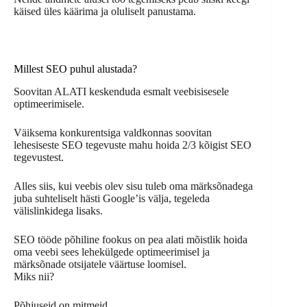
käised üles käärima ja oluliselt panustama.
Millest SEO puhul alustada?
Soovitan ALATI keskenduda esmalt veebisisesele
optimeerimisele.
Väiksema konkurentsiga valdkonnas soovitan
lehesiseste SEO tegevuste mahu hoida 2/3 kõigist SEO
tegevustest.
Alles siis, kui veebis olev sisu tuleb oma märksõnadega
juba suhteliselt hästi Google’is välja, tegeleda
välislinkidega lisaks.
SEO tööde põhiline fookus on pea alati mõistlik hoida
oma veebi sees lehekülgede optimeerimisel ja
märksõnade otsijatele väärtuse loomisel.
Miks nii?
Põhjuseid on mitmeid.