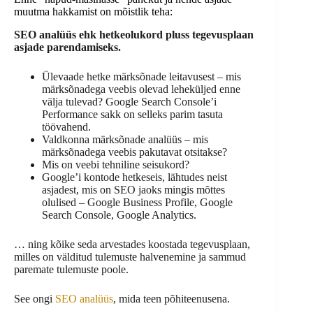
muutma hakkamist on mõistlik teha:
SEO analüüs ehk hetkeolukord pluss tegevusplaan
asjade parendamiseks.
Ülevaade hetke märksõnade leitavusest – mis
märksõnadega veebis olevad leheküljed enne
välja tulevad? Google Search Console’i
Performance sakk on selleks parim tasuta
töövahend.
Valdkonna märksõnade analüüs – mis
märksõnadega veebis pakutavat otsitakse?
Mis on veebi tehniline seisukord?
Google’i kontode hetkeseis, lähtudes neist
asjadest, mis on SEO jaoks mingis mõttes
olulised – Google Business Profile, Google
Search Console, Google Analytics.
… ning kõike seda arvestades koostada tegevusplaan,
milles on välditud tulemuste halvenemine ja sammud
paremate tulemuste poole.
See ongi
SEO analüüs
, mida teen põhiteenusena.