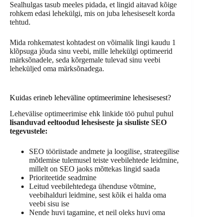
Sealhulgas tasub meeles pidada, et lingid aitavad kõige
rohkem edasi lehekülgi, mis on juba lehesiseselt korda
tehtud.
Mida rohkematest kohtadest on võimalik lingi kaudu 1
klõpsuga jõuda sinu veebi, mille lehekülgi optimeerid
märksõnadele, seda kõrgemale tulevad sinu veebi
leheküljed oma märksõnadega.
Kuidas erineb leheväline optimeerimine lehesisesest?
Lehevälise optimeerimise ehk linkide töö puhul puhul
lisanduvad eeltoodud lehesiseste ja sisuliste SEO
tegevustele:
SEO tööriistade andmete ja loogilise, strateegilise
mõtlemise tulemusel teiste veebilehtede leidmine,
millelt on SEO jaoks mõttekas lingid saada
Prioriteetide seadmine
Leitud veebilehtedega ühenduse võtmine,
veebihalduri leidmine, sest kõik ei halda oma
veebi sisu ise
Nende huvi tagamine, et neil oleks huvi oma