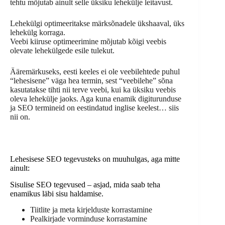
tehtu mõjutab ainult selle üksiku lehekülje leitavust.
Lehekülgi optimeeritakse märksõnadele ükshaaval, üks
lehekülg korraga.
Veebi kiiruse optimeerimine mõjutab kõigi veebis
olevate lehekülgede esile tulekut.
Ääremärkuseks, eesti keeles ei ole veebilehtede puhul
“lehesisene” väga hea termin, sest “veebilehe” sõna
kasutatakse tihti nii terve veebi, kui ka üksiku veebis
oleva lehekülje jaoks. Aga kuna enamik digiturunduse
ja SEO termineid on eestindatud inglise keelest… siis
nii on.
Lehesisese SEO tegevusteks on muuhulgas, aga mitte
ainult:
Sisulise SEO tegevused – asjad, mida saab teha
enamikus läbi sisu haldamise.
Tiitlite ja meta kirjelduste korrastamine
Pealkirjade vorminduse korrastamine