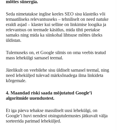
mõttes sünergia.
Seda nimetatakse inglise keeles SEO sisu klastriks või
temaatiliseks relevantsuseks – tehniliselt on need natuke
eraldi asjad – klaster kui selline on linkimise loogika ja
relevantsus on teemade käsitlus, mida tihti peetakse
samaks ning mida ka siinkohal lihtsuse mõttes üheks
üldistan.
Tulemuseks on, et Google silmis on oma veebis teatud
mass lehekülgi sarnasel teemal.
Järelikult on veebilehe sisu üldiselt sarnasel teemal, ning
need leheküljed tulevad märksõnadega ilma linkideta
kõrgemale.
4. Maandad riski saada mõjutatud Google’i
algoritmide uuendustest.
Et iga päeva tehakse massiliselt uusi lehekülgi, on
Google’i huvi nendest otsingutulemustes jätkuvalt välja
sorteerida parimad leheküljed.