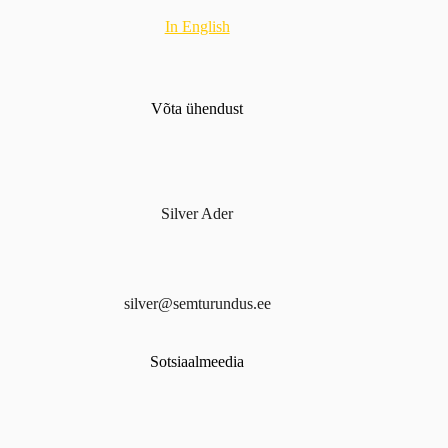
In English
Võta ühendust
Silver Ader
silver@semturundus.ee
Sotsiaalmeedia