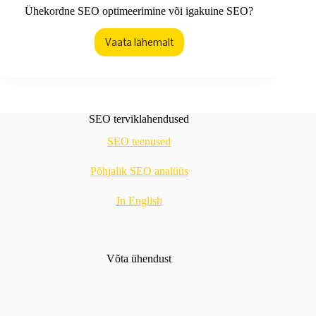
Ühekordne SEO optimeerimine või igakuine SEO?
Vaata lähemalt
Ühekordne
SEO
optimeerimine
või
igakuine
SEO?
SEO terviklahendused
SEO teenused
Põhjalik SEO analüüs
In English
Võta ühendust