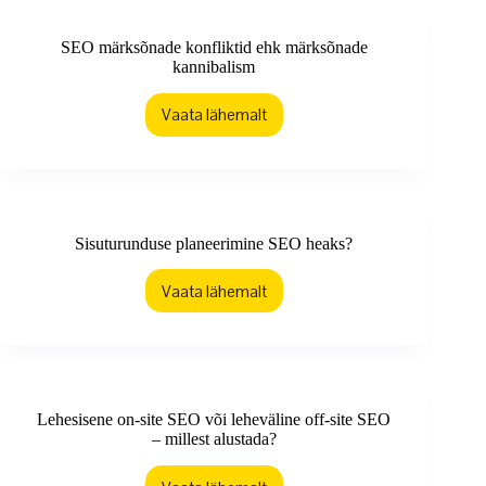
maksimum?
SEO märksõnade konfliktid ehk märksõnade
kannibalism
Vaata lähemalt
SEO
märksõnade
konfliktid
ehk
märksõnade
kannibalism
Sisuturunduse planeerimine SEO heaks?
Vaata lähemalt
Sisuturunduse
planeerimine
SEO
heaks?
Lehesisene on-site SEO või leheväline off-site SEO
– millest alustada?