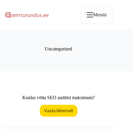
Skip
to
content
Menüü
Uncategorized
Kuidas võtta SEO auditist maksimum?
Vaata lähemalt
Kuidas
võtta
SEO
auditist